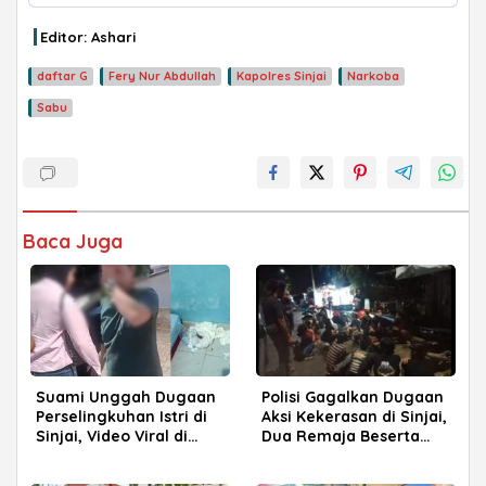
Editor: Ashari
daftar G
Fery Nur Abdullah
Kapolres Sinjai
Narkoba
Sabu
ADVERTISEMENT
Baca Juga
Suami Unggah Dugaan
Polisi Gagalkan Dugaan
Perselingkuhan Istri di
Aksi Kekerasan di Sinjai,
Sinjai, Video Viral di
Dua Remaja Beserta
Media Sosial
Busur Diamankan