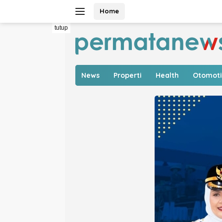
Langsung
Home
ke
konten
tutup
News
Properti
Health
Otomoti