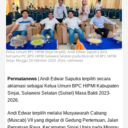
Ketua Umum BPC HIPMI Sinjai terpilih, Andi Edwar Saputra (kiri)
bersama PIC BPD HIPMI Sulawesi Selatan pada Muscab VII BPC HIPMI
Sinjai, Minggu 29 Oktober 2023. (foto: istimewa)
Permatanews
| Andi Edwar Saputra terpilih secara
aklamasi sebagai Ketua Umum BPC HIPMI Kabupaten
Sinjai, Sulawesi Selatan (Sulsel) Masa Bakti 2023-
2026.
Andi Edwar terpilih melalui Musyawarah Cabang
(Muscab) VII yang digelar di Gedung Pertemuan, Jalan
Persatuan Raya, Kecamatan Sinjai Utara pada Minggu,