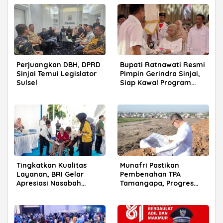
Perjuangkan DBH, DPRD
Bupati Ratnawati Resmi
Sinjai Temui Legislator
Pimpin Gerindra Sinjai,
Sulsel
Siap Kawal Program
Prabowo
Tingkatkan Kualitas
Munafri Pastikan
Layanan, BRI Gelar
Pembenahan TPA
Apresiasi Nasabah
Tamangapa, Progres
Pensiunan di Parepare
Menuju Sanitary Landfill
Capai 93 Persen