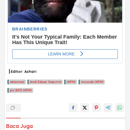
Editor: Ashari
aklamasi
Andi Edwar Saputra
HIPMI
muscab HIPMI
pic BPD HIPMI
Baca Juga