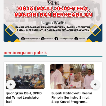
pembangunan pabrik
Bupati Ratnawati Resmi
Tingkatkan Kualitas
Pimpin Gerindra Sinjai,
Layanan, BRI Gelar
Siap Kawal Program
Apresiasi Nasabah
Prabowo
Pensiunan di Parepare