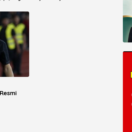
y Landfill Capai 93
2026
 Resmi