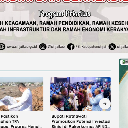
 Pastikan
Bupati Ratnawati
Kad
ahan TPA
Promosikan Potensi Investasi
Kiba
apa, Progres Menuju
Sinjai di Rakerkornas APINDO
Samb