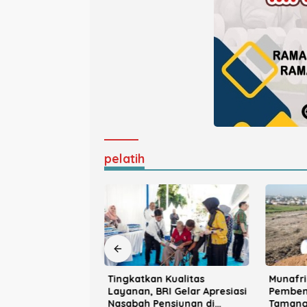
pelatih
nawati Resmi
Tingkatkan Kualitas
Munafri
ndra Sinjai, Siap
Layanan, BRI Gelar Apresiasi
Pemben
gram Prabowo
Nasabah Pensiunan di
Tamang