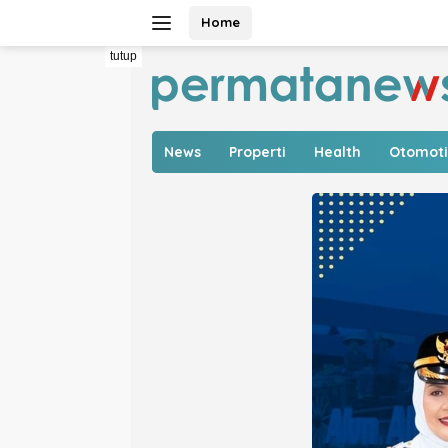
Langsung
Home
ke
konten
tutup
News
Properti
Health
Otomoti