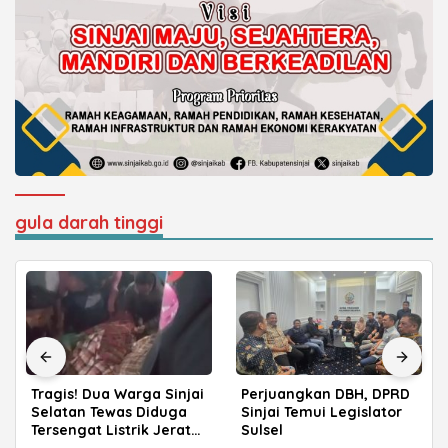
gula darah tinggi
Perjuangkan DBH, DPRD
Bupati Ratnawati Resmi
Sinjai Temui Legislator
Pimpin Gerindra Sinjai,
Sulsel
Siap Kawal Program
Prabowo