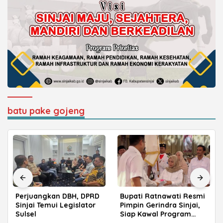
batu pake gojeng
Bupati Ratnawati Resmi
Tingkatkan Kualitas
Pimpin Gerindra Sinjai,
Layanan, BRI Gelar
Siap Kawal Program
Apresiasi Nasabah
Prabowo
Pensiunan di Parepare